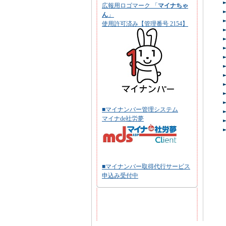
広報用ロゴマーク 「
マイナちゃ
ん
」
使用許可済み【管理番号 2154】
■マイナンバー管理システム
マイナde社労夢
■マイナンバー取得代行サービス
申込み受付中