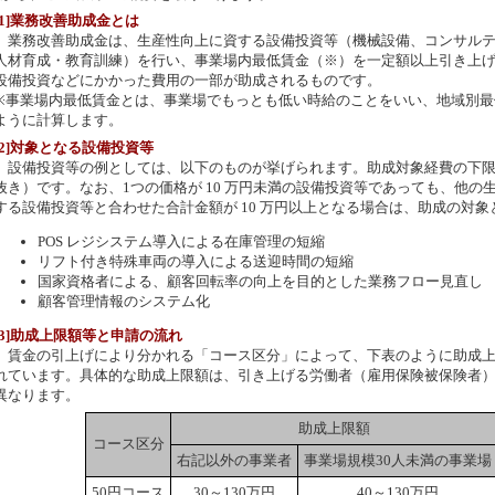
[1]業務改善助成金とは
業務改善助成金は、生産性向上に資する設備投資等（機械設備、コンサルテ
人材育成・教育訓練）を行い、事業場内最低賃金（※）を一定額以上引き上
設備投資などにかかった費用の一部が助成されるものです。
※事業場内最低賃金とは、事業場でもっとも低い時給のことをいい、地域別最
ように計算します。
[2]対象となる設備投資等
設備投資等の例としては、以下のものが挙げられます。助成対象経費の下限は
抜き）です。なお、1つの価格が 10 万円未満の設備投資等であっても、他の
する設備投資等と合わせた合計金額が 10 万円以上となる場合は、助成の対象
POS レジシステム導入による在庫管理の短縮
リフト付き特殊車両の導入による送迎時間の短縮
国家資格者による、顧客回転率の向上を目的とした業務フロー見直し
顧客管理情報のシステム化
[3]助成上限額等と申請の流れ
賃金の引上げにより分かれる「コース区分」によって、下表のように助成上
れています。具体的な助成上限額は、引き上げる労働者（雇用保険被保険者
異なります。
助成上限額
コース区分
右記以外の事業者
事業場規模30人未満の事業場
50円コース
30～130万円
40～130万円