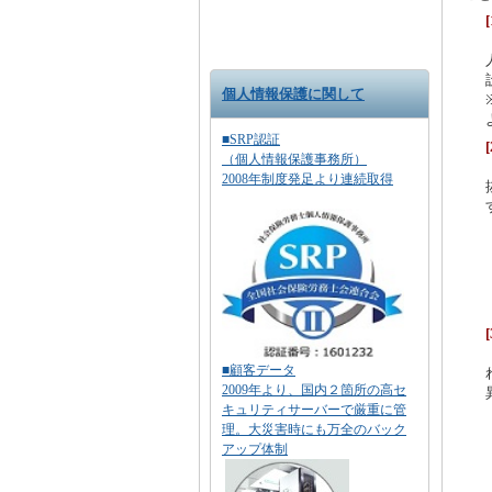
個人情報保護に関して
■SRP認証
（個人情報保護事務所）
2008年制度発足より連続取得
■顧客データ
2009年より、国内２箇所の高セ
キュリティサーバーで厳重に管
理。大災害時にも万全のバック
アップ体制