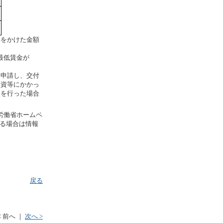
をかけた金額
最低賃金が
申請し、交付
投資等にかかっ
入を行った場合
労働省ホームペ
れる場合は情報
戻る
< 前へ
｜
次へ >