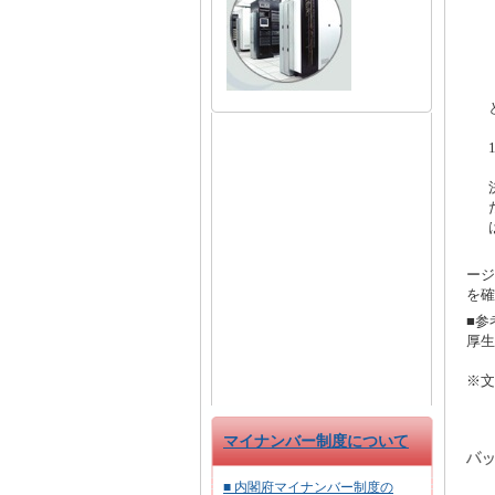
助
ージ
を確
■参
厚生
※文
マイナンバー制度について
■ 内閣府マイナンバー制度の