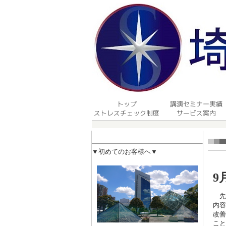
▼初めてのお客様へ
▼
9
先日
内容
改善
こと