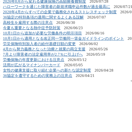
2026年8月から変わる健康保険の高額療養費制度
2026/07/28
ハローワークを通じた障害者の新規求職申込件数が過去最高に
2026/07/2
2028年4月からすべての企業で義務化されるストレスチェック制度
2026/0
36協定の特別条項の適用に関するよくある誤解
2026/07/07
高校生を雇用する際の注意点
2026/06/30
今夏も重要となる熱中症予防対策
2026/06/23
10月1日から追加が必要な労働条件の明示項目
2026/06/16
10月1日から適用となる改正同一労働同一賃金ガイドラインのポイント
20
労災保険特別加入者の給付基礎日額の変更
2026/06/02
4月から努力義務となった治療と就業の両立支援
2026/05/26
7月より障害者の法定雇用率が2.7％に引上げへ
2026/05/19
労働保険の年度更新における注意点
2026/05/12
活用が広がるマイナンバーカード
2026/05/05
女性の健康支援に取り組む企業への新たな認定制度
2026/04/28
36協定を遵守するための実務上の注意点
2026/04/21