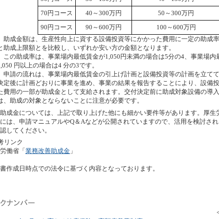
70円コース
40～300万円
50～300万円
90円コース
90～600万円
100～600万円
助成金額は、生産性向上に資する設備投資等にかかった費用に一定の助成率
と助成上限額とを比較し、いずれか安い方の金額となります。
この助成率は、事業場内最低賃金が1,050円未満の場合は5分の4、事業場内
1,050 円以上の場合は4 分の3です。
申請の流れは、事業場内最低賃金の引上げ計画と設備投資等の計画を立てて
決定後に計画どおりに事業を進め、事業の結果を報告することにより、設備
た費用の一部が助成金として支給されます。交付決定前に助成対象設備の導
は、助成の対象とならないことに注意が必要です。
成金については、上記で取り上げた他にも細かい要件等があります。厚生
には、申請マニュアルやQ＆Aなどが公開されていますので、活用を検討さ
認してください。
考リンク
労働省「
業務改善助成金
」
書作成日時点での法令に基づく内容となっております。