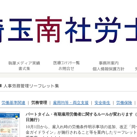
｜
労働基準関連
｜
労務管理
｜
雇用均等・両立支援
｜
安全衛生
｜
労働保険
パートタイム・有期雇用労働者に関するルールが変わります（令
日施行）
10月1日から、雇入れ時の労働条件明示事項の追加、改正「同
金ガイドライン」が施行されること等を案内したリーフレット