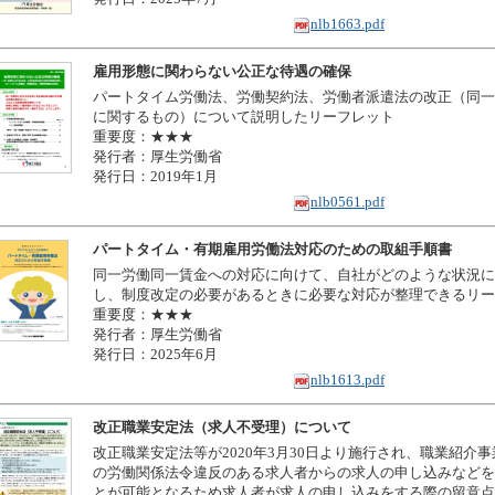
nlb1663.pdf
雇用形態に関わらない公正な待遇の確保
パートタイム労働法、労働契約法、労働者派遣法の改正（同一
に関するもの）について説明したリーフレット
重要度：★★★
発行者：厚生労働省
発行日：2019年1月
nlb0561.pdf
パートタイム・有期雇用労働法対応のための取組手順書
同一労働同一賃金への対応に向けて、自社がどのような状況に
し、制度改定の必要があるときに必要な対応が整理できるリー
重要度：★★★
発行者：厚生労働省
発行日：2025年6月
nlb1613.pdf
改正職業安定法（求人不受理）について
改正職業安定法等が2020年3月30日より施行され、職業紹介
の労働関係法令違反のある求人者からの求人の申し込みなどを
とが可能となるため求人者が求人の申し込みをする際の留意点