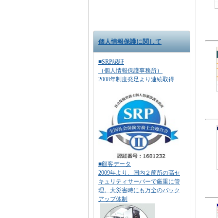
個人情報保護に関して
■SRP認証
（個人情報保護事務所）
2008年制度発足より連続取得
■顧客データ
2009年より、国内２箇所の高セ
キュリティサーバーで厳重に管
理。大災害時にも万全のバック
アップ体制