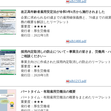
nlb1598.pdf
改正高年齢者雇用安定法が令和3年4月から施行されました
企業に求められる65歳までの雇用確保義務と、70歳までの就
務の概要を解説したリーフレット
重要度：★★★★
発行者：厚生労働省
発行日：2022年3月
nlb1466.pdf
採用内定取消しの防止について～事業主の皆さま、労働局・ハ
ご相談ください～
事業主向けに作成された採用内定取消しの防止のリーフレット
重要度：★★
発行者：厚生労働省
発行日：2020年3月
nlb1215.pdf
パートタイム・有期雇用労働法の概要
パートタイム・有期雇用労働法の概要をまとめたリーフレット
重要度：★★★
発行者：厚生労働省
発行日：2025年7月