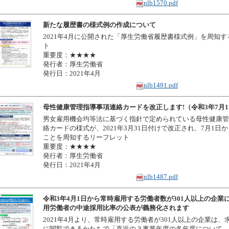
nlb1570.pdf
新たな履歴書の様式例の作成について
2021年4月に公開された「厚生労働省履歴書様式例」を周知
ト
重要度：★★★★
発行者：厚生労働省
発行日：2021年4月
nlb1491.pdf
母性健康管理指導事項連絡カードを改正します!（令和3年7月
男女雇用機会均等法に基づく指針で定められている母性健康管
絡カードの様式が、2021年3月31日付けで改正され、7月1日
ことを周知するリーフレット
重要度：★★★★
発行者：厚生労働省
発行日：2021年4月
nlb1487.pdf
令和3年4月1日から常時雇用する労働者数が301人以上の企業
用労働者の中途採用比率の公表が義務化されます
2021年4月より、常時雇用する労働者が301人以上の企業は、
に閲覧できるかたちで「直近の３事業年度の各年度について、