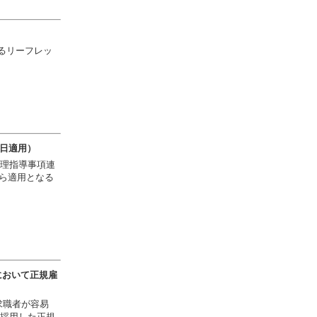
するリーフレッ
1日適用）
理指導事項連
から適用となる
において正規雇
求職者が容易
採用した正規