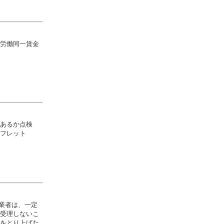
労働同一賃金
あるか点検
フレット
事業者は、一定
受理しないこ
をとり上げた