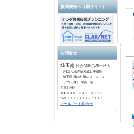
顧問先様へ（別サイト）
お問合せ
埼玉南
社会保険労務士法人
（特定 社会保険労務士 事務所）
埼玉県 川口市 川口 ３－２－１
リプレ川口一番街二階
〒332-0015
TEL:０４８－２４１－５１１１
FAX:０４８－２４１－５１１５
メールでのお問合せ