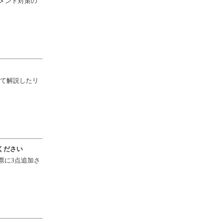
スメント対策の
て解説したリ
ください
票に3点追加さ