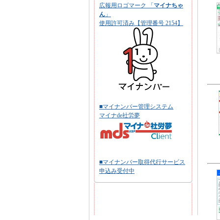
広報用ロゴマーク 「
マイナちゃ
ん
」
使用許可済み【管理番号 2154】
■マイナンバー管理システム
マイナde社労夢
■マイナンバー取得代行サービス
申込み受付中