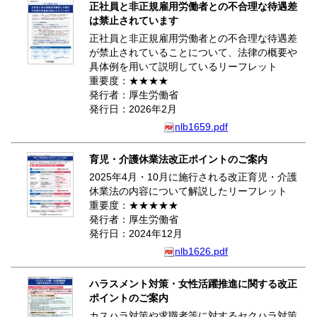
正社員と非正規雇用労働者との不合理な待遇差
は禁止されています
正社員と非正規雇用労働者との不合理な待遇差
が禁止されていることについて、法律の概要や
具体例を用いて説明しているリーフレット
重要度：★★★★
発行者：厚生労働省
発行日：2026年2月
nlb1659.pdf
育児・介護休業法改正ポイントのご案内
2025年4月・10月に施行される改正育児・介護
休業法の内容について解説したリーフレット
重要度：★★★★★
発行者：厚生労働省
発行日：2024年12月
nlb1626.pdf
ハラスメント対策・女性活躍推進に関する改正
ポイントのご案内
カスハラ対策や求職者等に対するセクハラ対策