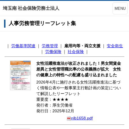
埼玉南 社会保険労務士法人
MENU
人事労務管理リーフレット集
｜
労働基準関連
｜
労務管理
｜
雇用均等・両立支援
｜
安全衛生
｜
労働保険
｜
社会保険
｜
女性活躍推進法が改正されました！男女間賃金
差異と女性管理職比率の公表義務が拡大 女性
の健康上の特性への配慮も盛り込まれました
2026年4月に施行される女性活躍推進法に基づ
く情報公表や一般事業主行動計画の策定につい
て解説したリーフレット
重要度：★★★★
発行者：厚生労働省
発行日：2025年12月
nlb1658.pdf