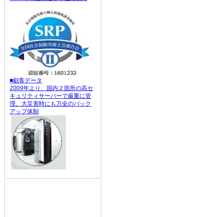
■顧客データ
2009年より、国内２箇所の高セ
キュリティサーバーで厳重に管
理。大災害時にも万全のバック
アップ体制